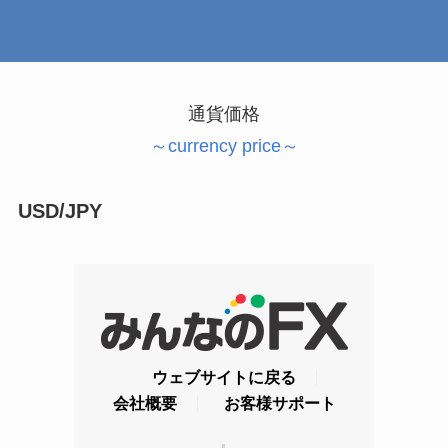
通貨価格
～currency price～
USD/JPY