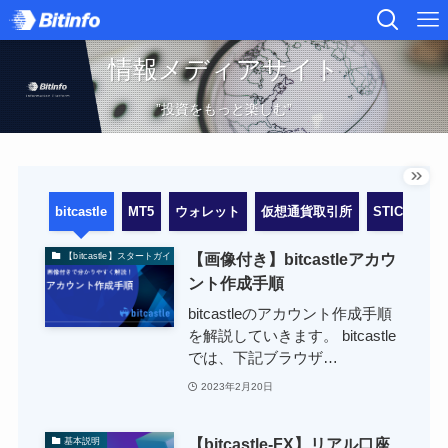
情報メディアサイト
”投資をもっと楽しむ”
bitcastle
MT5
ウォレット
仮想通貨取引所
STICPAY
【画像付き】bitcastleアカウ
【bitcastle】スタートガイド
ント作成手順
bitcastleのアカウント作成手順
を解説していきます。 bitcastle
では、下記ブラウザ…
2023年2月20日
【bitcastle-FX】リアル口座
基本説明